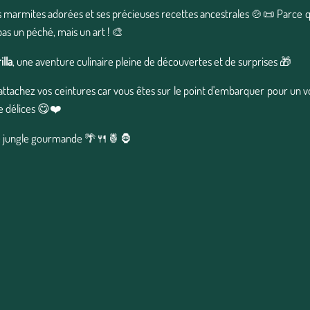
es marmites adorées et ses précieuses recettes ancestrales 🍲📜 Parce qu
as un péché, mais un art ! 🎨
lla
, une aventure culinaire pleine de découvertes et de surprises 🎁
, attachez vos ceintures car vous êtes sur le point d'embarquer pour un v
de délices 😋❤️
e jungle gourmande 🌴🍴🍍🦍